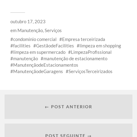
outubro 17, 2023
em
Manutenção
,
Serviços
condominio comercial
Empresa terceirizada
facilities
GestãodeFacilities
limpeza em shopping
limpeza em supermercado
LimpezaProfissional
manutenção
manutenção de estacionamento
ManutençãodeEstacionamentos
ManutençãodeGaragens
ServiçosTerceirizados
← POST ANTERIOR
POST SEGUINTE →