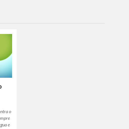
o
ntra o
empre
água e