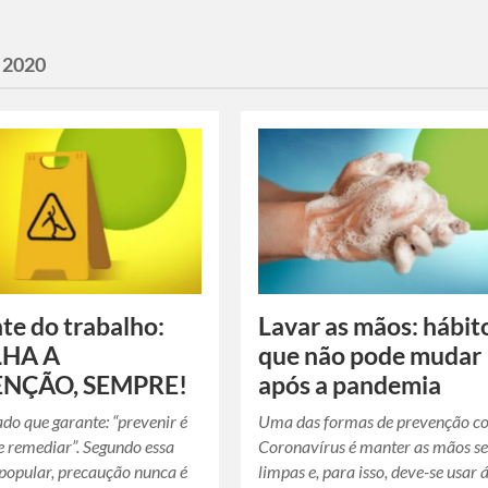
o 2020
te do trabalho:
Lavar as mãos: hábit
LHA A
que não pode mudar
NÇÃO, SEMPRE!
após a pandemia
do que garante: “prevenir é
Uma das formas de prevenção co
 remediar”. Segundo essa
Coronavírus é manter as mãos s
popular, precaução nunca é
limpas e, para isso, deve-se usar 