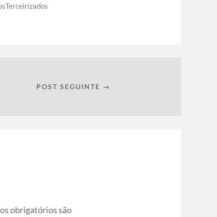
osTerceirizados
POST SEGUINTE →
s obrigatórios são