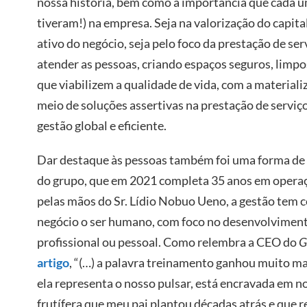
nossa história, bem como a importância que cada u
tiveram!) na empresa. Seja na valorização do capit
ativo do negócio, seja pelo foco da prestação de serv
atender as pessoas, criando espaços seguros, limpo
que viabilizem a qualidade de vida, com a material
meio de soluções assertivas na prestação de serviço
gestão global e eficiente.
Dar destaque às pessoas também foi uma forma de h
do grupo, que em 2021 completa 35 anos em operaç
pelas mãos do Sr. Lídio Nobuo Ueno, a gestão tem c
negócio o ser humano, com foco no desenvolviment
profissional ou pessoal. Como relembra a CEO do
G
artigo
, “(…) a palavra treinamento ganhou muito ma
ela representa o nosso pulsar, está encravada em 
frutífera que meu pai plantou décadas atrás e que