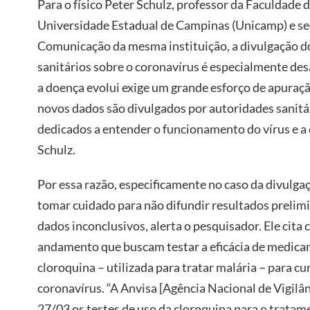
Para o físico Peter Schulz, professor da Faculdade 
Universidade Estadual de Campinas (Unicamp) e se
Comunicação da mesma instituição, a divulgação dos
sanitários sobre o coronavírus é especialmente des
a doença evolui exige um grande esforço de apuração
novos dados são divulgados por autoridades sanitá
dedicados a entender o funcionamento do vírus e a 
Schulz.
Por essa razão, especificamente no caso da divulgaç
tomar cuidado para não difundir resultados prelim
dados inconclusivos, alerta o pesquisador. Ele cit
andamento que buscam testar a eficácia de medica
cloroquina – utilizada para tratar malária – para cu
coronavírus. “A Anvisa [Agência Nacional de Vigilân
27/03 os testes de uso da cloroquina para o trata