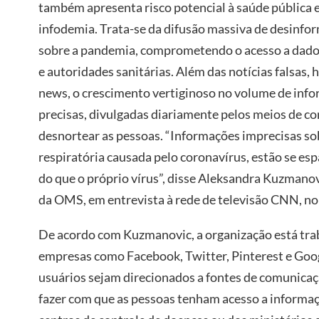
também apresenta risco potencial à saúde pública e 
infodemia. Trata-se da difusão massiva de desinfo
sobre a pandemia, comprometendo o acesso a dados
e autoridades sanitárias. Além das notícias falsas,
news, o crescimento vertiginoso no volume de in
precisas, divulgadas diariamente pelos meios de 
desnortear as pessoas. “Informações imprecisas so
respiratória causada pelo coronavírus, estão se e
do que o próprio vírus”, disse Aleksandra Kuzmanov
da OMS, em entrevista à rede de televisão CNN, no 
De acordo com Kuzmanovic, a organização está tra
empresas como Facebook, Twitter, Pinterest e Goog
usuários sejam direcionados a fontes de comunicaçã
fazer com que as pessoas tenham acesso a informaç