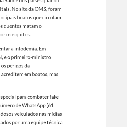
 da Saúde dos países quando
itais. No site da OMS, foram
incipais boatos que circulam
os quentes matam o
por mosquitos.
entar a infodemia. Em
, e o primeiro-ministro
 os perigos da
o acreditem em boatos, mas
especial para combater fake
m número de WhatsApp (61
idosos veiculados nas mídias
ecados por uma equipe técnica