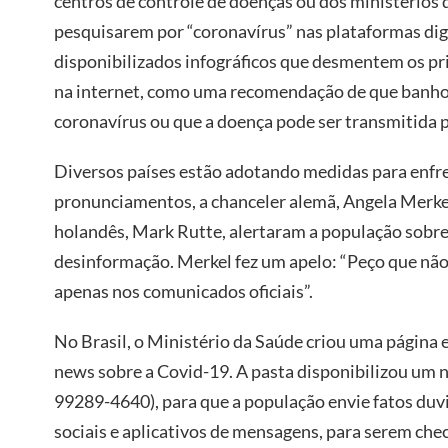
centros de controle de doenças ou dos ministérios
pesquisarem por “coronavírus” nas plataformas dig
disponibilizados infográficos que desmentem os pr
na internet, como uma recomendação de que banh
coronavírus ou que a doença pode ser transmitida 
Diversos países estão adotando medidas para enfr
pronunciamentos, a chanceler alemã, Angela Merkel
holandês, Mark Rutte, alertaram a população sobre
desinformação. Merkel fez um apelo: “Peço que nã
apenas nos comunicados oficiais”.
No Brasil, o Ministério da Saúde criou uma página 
news sobre a Covid-19. A pasta disponibilizou u
99289-4640), para que a população envie fatos duv
sociais e aplicativos de mensagens, para serem ch