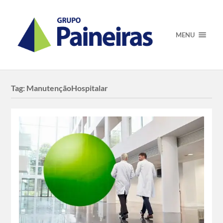
MENU
Tag:
ManutençãoHospitalar