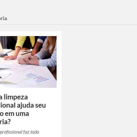
ria
a limpeza
sional ajuda seu
io em uma
ria?
profissional faz toda