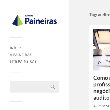
Tag:
audito
INÍCIO
A PAINEIRAS
SITE PAINEIRAS
Como 
profis
negóc
audito
A limpeza 